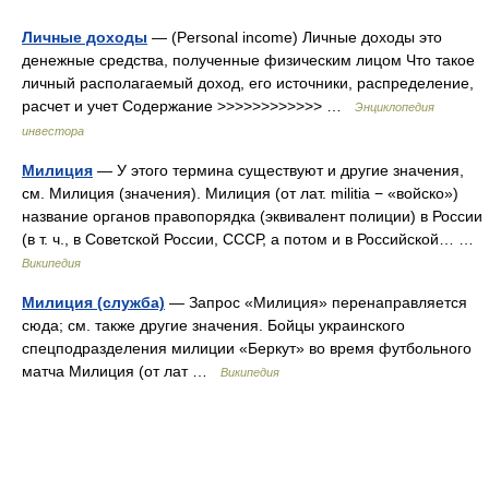
Личные доходы
— (Personal income) Личные доходы это
денежные средства, полученные физическим лицом Что такое
личный располагаемый доход, его источники, распределение,
расчет и учет Содержание >>>>>>>>>>>> …
Энциклопедия
инвестора
Милиция
— У этого термина существуют и другие значения,
см. Милиция (значения). Милиция (от лат. militia − «войско»)
название органов правопорядка (эквивалент полиции) в России
(в т. ч., в Советской России, СССР, а потом и в Российской… …
Википедия
Милиция (служба)
— Запрос «Милиция» перенаправляется
сюда; см. также другие значения. Бойцы украинского
спецподразделения милиции «Беркут» во время футбольного
матча Милиция (от лат …
Википедия