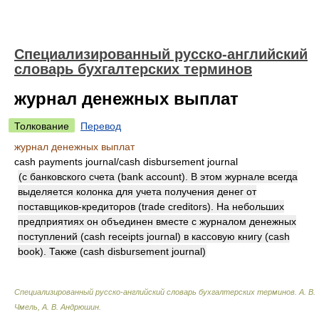
Специализированный русско-английский
словарь бухгалтерских терминов
журнал денежных выплат
Толкование
Перевод
журнал денежных выплат
cash payments journal/cash disbursement journal
(с банковского счета (bank account). В этом журнале всегда
выделяется колонка для учета получения денег от
поставщиков-кредиторов (trade creditors). На небольших
предприятиях он объединен вместе с журналом денежных
поступлений (cash receipts journal) в кассовую книгу (cash
book). Также (cash disbursement journal)
Специализированный русско-английский словарь бухгалтерских терминов
.
А. В.
Чмель, А. В. Андрюшин
.