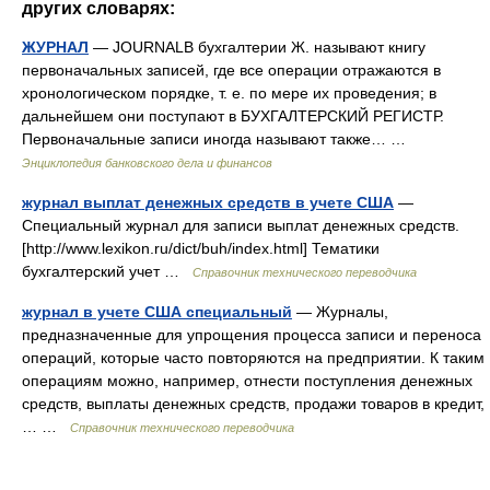
других словарях:
ЖУРНАЛ
— JOURNALВ бухгалтерии Ж. называют книгу
первоначальных записей, где все операции отражаются в
хронологическом порядке, т. е. по мере их проведения; в
дальнейшем они поступают в БУХГАЛТЕРСКИЙ РЕГИСТР.
Первоначальные записи иногда называют также… …
Энциклопедия банковского дела и финансов
журнал выплат денежных средств в учете США
—
Специальный журнал для записи выплат денежных средств.
[http://www.lexikon.ru/dict/buh/index.html] Тематики
бухгалтерский учет …
Справочник технического переводчика
журнал в учете США специальный
— Журналы,
предназначенные для упрощения процесса записи и переноса
операций, которые часто повторяются на предприятии. К таким
операциям можно, например, отнести поступления денежных
средств, выплаты денежных средств, продажи товаров в кредит,
… …
Справочник технического переводчика